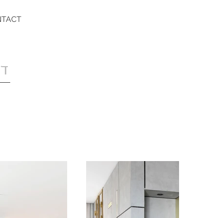
NTACT
די